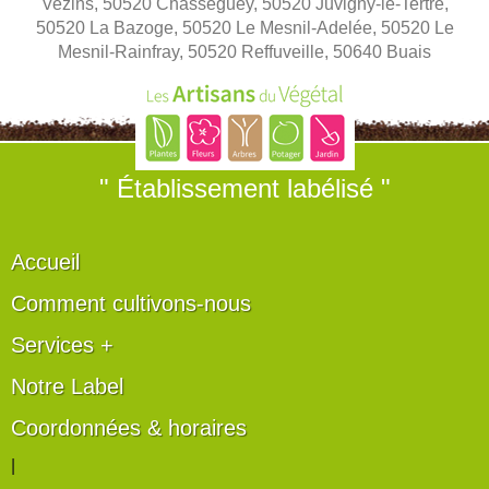
Vezins, 50520 Chasseguey, 50520 Juvigny-le-Tertre,
50520 La Bazoge, 50520 Le Mesnil-Adelée, 50520 Le
Mesnil-Rainfray, 50520 Reffuveille, 50640 Buais
" Établissement labélisé "
Accueil
Comment cultivons-nous
Services +
Notre Label
Coordonnées & horaires
|