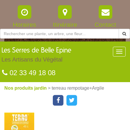
Horaires
Itinéraire
Contact
Les
Serres de Belle Epine
Toggl
navig
Les Artisans du Végétal
02 33 49 18 08
Nos produits jardin
> terreau rempotage+Argile