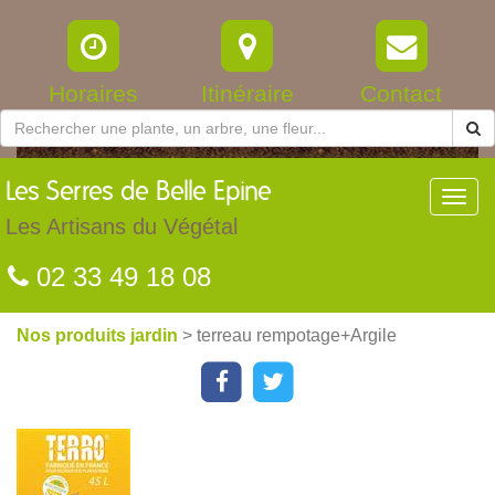
Horaires
Itinéraire
Contact
Les
Serres de Belle Epine
Toggl
navig
Les Artisans du Végétal
02 33 49 18 08
Nos produits jardin
> terreau rempotage+Argile