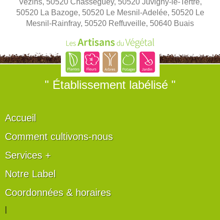
Vezins, 50520 Chasseguey, 50520 Juvigny-le-Tertre,
50520 La Bazoge, 50520 Le Mesnil-Adelée, 50520 Le
Mesnil-Rainfray, 50520 Reffuveille, 50640 Buais
" Établissement labélisé "
Accueil
Comment cultivons-nous
Services +
Notre Label
Coordonnées & horaires
|