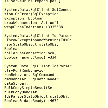
le serveur ne répond pas.]

System.Data.SqlClient.SqlConnec
tion.OnError(SqlException 
exception, Boolean 
breakConnection, Action`1 
wrapCloseInAction) +3335088

System.Data.SqlClient.TdsParser
.ThrowExceptionAndWarning(TdsPa
rserStateObject stateObj, 
Boolean 
callerHasConnectionLock, 
Boolean asyncClose) +334

System.Data.SqlClient.TdsParser
.TryRun(RunBehavior 
runBehavior, SqlCommand 
cmdHandler, SqlDataReader 
dataStream, 
BulkCopySimpleResultSet 
bulkCopyHandler, 
TdsParserStateObject stateObj, 
Boolean& dataReady) +4679
