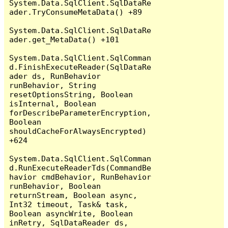
System.Data.SqlClient.SqlDataRe
ader.TryConsumeMetaData() +89

System.Data.SqlClient.SqlDataRe
ader.get_MetaData() +101

System.Data.SqlClient.SqlComman
d.FinishExecuteReader(SqlDataRe
ader ds, RunBehavior 
runBehavior, String 
resetOptionsString, Boolean 
isInternal, Boolean 
forDescribeParameterEncryption, 
Boolean 
shouldCacheForAlwaysEncrypted) 
+624

System.Data.SqlClient.SqlComman
d.RunExecuteReaderTds(CommandBe
havior cmdBehavior, RunBehavior 
runBehavior, Boolean 
returnStream, Boolean async, 
Int32 timeout, Task& task, 
Boolean asyncWrite, Boolean 
inRetry, SqlDataReader ds, 