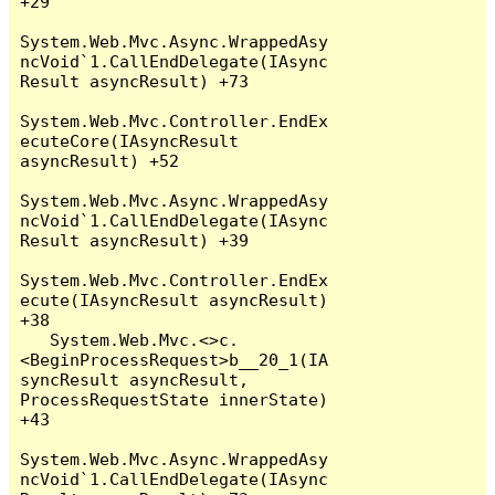
+29

System.Web.Mvc.Async.WrappedAsy
ncVoid`1.CallEndDelegate(IAsync
Result asyncResult) +73

System.Web.Mvc.Controller.EndEx
ecuteCore(IAsyncResult 
asyncResult) +52

System.Web.Mvc.Async.WrappedAsy
ncVoid`1.CallEndDelegate(IAsync
Result asyncResult) +39

System.Web.Mvc.Controller.EndEx
ecute(IAsyncResult asyncResult) 
+38

   System.Web.Mvc.<>c.
<BeginProcessRequest>b__20_1(IA
syncResult asyncResult, 
ProcessRequestState innerState) 
+43

System.Web.Mvc.Async.WrappedAsy
ncVoid`1.CallEndDelegate(IAsync