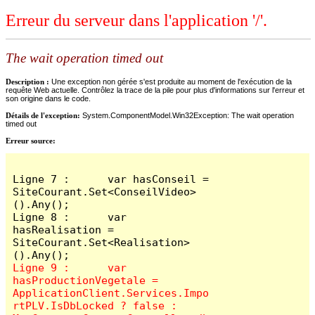
Erreur du serveur dans l'application '/'.
The wait operation timed out
Description :
Une exception non gérée s'est produite au moment de l'exécution de la
requête Web actuelle. Contrôlez la trace de la pile pour plus d'informations sur l'erreur et
son origine dans le code.
Détails de l'exception:
System.ComponentModel.Win32Exception: The wait operation
timed out
Erreur source:
Ligne 7 :      var hasConseil = 
SiteCourant.Set<ConseilVideo>
().Any();

Ligne 8 :      var 
hasRealisation = 
SiteCourant.Set<Realisation>
Ligne 9 :      var 
hasProductionVegetale = 
ApplicationClient.Services.Impo
rtPLV.IsDbLocked ? false : 