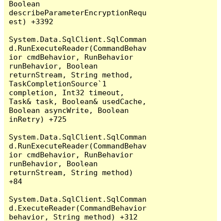
Boolean 
describeParameterEncryptionRequ
est) +3392

System.Data.SqlClient.SqlComman
d.RunExecuteReader(CommandBehav
ior cmdBehavior, RunBehavior 
runBehavior, Boolean 
returnStream, String method, 
TaskCompletionSource`1 
completion, Int32 timeout, 
Task& task, Boolean& usedCache, 
Boolean asyncWrite, Boolean 
inRetry) +725

System.Data.SqlClient.SqlComman
d.RunExecuteReader(CommandBehav
ior cmdBehavior, RunBehavior 
runBehavior, Boolean 
returnStream, String method) 
+84

System.Data.SqlClient.SqlComman
d.ExecuteReader(CommandBehavior 
behavior, String method) +312
