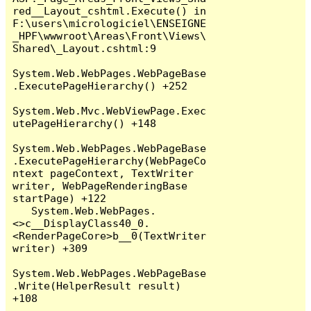
red__Layout_cshtml.Execute() in 
F:\users\micrologiciel\ENSEIGNE
_HPF\wwwroot\Areas\Front\Views\
Shared\_Layout.cshtml:9

System.Web.WebPages.WebPageBase
.ExecutePageHierarchy() +252

System.Web.Mvc.WebViewPage.Exec
utePageHierarchy() +148

System.Web.WebPages.WebPageBase
.ExecutePageHierarchy(WebPageCo
ntext pageContext, TextWriter 
writer, WebPageRenderingBase 
startPage) +122

   System.Web.WebPages.
<>c__DisplayClass40_0.
<RenderPageCore>b__0(TextWriter 
writer) +309

System.Web.WebPages.WebPageBase
.Write(HelperResult result) 
+108
