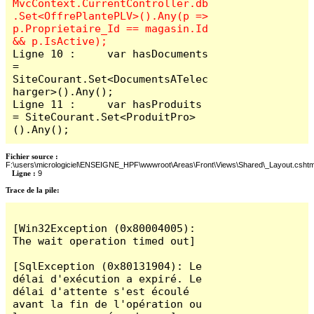
MvcContext.CurrentController.db
.Set<OffrePlantePLV>().Any(p => 
p.Proprietaire_Id == magasin.Id 
Ligne 10 :     var hasDocuments 
= 
SiteCourant.Set<DocumentsATelec
harger>().Any();

Ligne 11 :     var hasProduits 
= SiteCourant.Set<ProduitPro>
().Any();
Fichier source :
F:\users\micrologiciel\ENSEIGNE_HPF\wwwroot\Areas\Front\Views\Shared\_Layout.cshtm
Ligne :
9
Trace de la pile:
[Win32Exception (0x80004005): 
The wait operation timed out]

[SqlException (0x80131904): Le 
délai d'exécution a expiré. Le 
délai d'attente s'est écoulé 
avant la fin de l'opération ou 