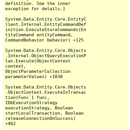
definition. See the inner 
exception for details.]

System.Data.Entity.Core.EntityC
lient.Internal.EntityCommandDef
inition.ExecuteStoreCommands(En
tityCommand entityCommand, 
CommandBehavior behavior) +125

System.Data.Entity.Core.Objects
.Internal.ObjectQueryExecutionP
lan.Execute(ObjectContext 
context, 
ObjectParameterCollection 
parameterValues) +1038

System.Data.Entity.Core.Objects
.ObjectContext.ExecuteInTransac
tion(Func`1 func, 
IDbExecutionStrategy 
executionStrategy, Boolean 
startLocalTransaction, Boolean 
releaseConnectionOnSuccess) 
+462
