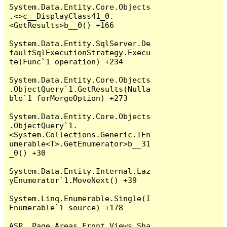
System.Data.Entity.Core.Objects
.<>c__DisplayClass41_0.
<GetResults>b__0() +166

System.Data.Entity.SqlServer.De
faultSqlExecutionStrategy.Execu
te(Func`1 operation) +234

System.Data.Entity.Core.Objects
.ObjectQuery`1.GetResults(Nulla
ble`1 forMergeOption) +273

System.Data.Entity.Core.Objects
.ObjectQuery`1.
<System.Collections.Generic.IEn
umerable<T>.GetEnumerator>b__31
_0() +30

System.Data.Entity.Internal.Laz
yEnumerator`1.MoveNext() +39

System.Linq.Enumerable.Single(I
Enumerable`1 source) +178

ASP._Page_Areas_Front_Views_Sha