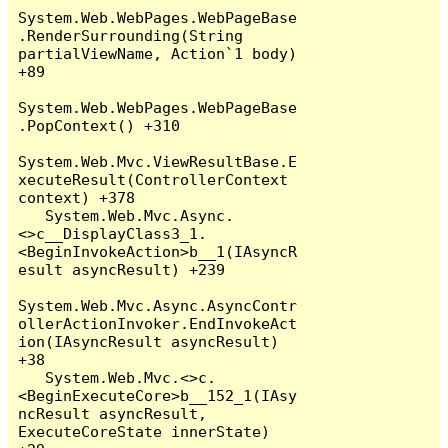
System.Web.WebPages.WebPageBase
.RenderSurrounding(String 
partialViewName, Action`1 body) 
+89

System.Web.WebPages.WebPageBase
.PopContext() +310

System.Web.Mvc.ViewResultBase.E
xecuteResult(ControllerContext 
context) +378

   System.Web.Mvc.Async.
<>c__DisplayClass3_1.
<BeginInvokeAction>b__1(IAsyncR
esult asyncResult) +239

System.Web.Mvc.Async.AsyncContr
ollerActionInvoker.EndInvokeAct
ion(IAsyncResult asyncResult) 
+38

   System.Web.Mvc.<>c.
<BeginExecuteCore>b__152_1(IAsy
ncResult asyncResult, 
ExecuteCoreState innerState) 