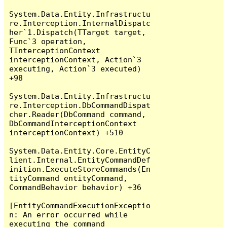
System.Data.Entity.Infrastructu
re.Interception.InternalDispatc
her`1.Dispatch(TTarget target, 
Func`3 operation, 
TInterceptionContext 
interceptionContext, Action`3 
executing, Action`3 executed) 
+98

System.Data.Entity.Infrastructu
re.Interception.DbCommandDispat
cher.Reader(DbCommand command, 
DbCommandInterceptionContext 
interceptionContext) +510

System.Data.Entity.Core.EntityC
lient.Internal.EntityCommandDef
inition.ExecuteStoreCommands(En
tityCommand entityCommand, 
CommandBehavior behavior) +36

[EntityCommandExecutionExceptio
n: An error occurred while 
executing the command 