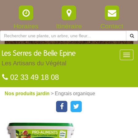
Horaires
Itinéraire
Contact
Les
Serres de Belle Epine
Toggl
navig
Les Artisans du Végétal
02 33 49 18 08
Nos produits jardin
> Engrais organique