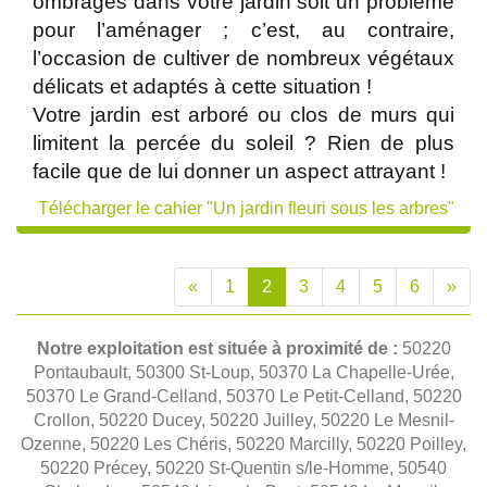
ombragés dans votre jardin soit un problème
pour l’aménager ; c’est, au contraire,
l’occasion de cultiver de nombreux végétaux
délicats et adaptés à cette situation !
Votre jardin est arboré ou clos de murs qui
limitent la percée du soleil ? Rien de plus
facile que de lui donner un aspect attrayant !
Télécharger le cahier "Un jardin fleuri sous les arbres"
«
1
2
3
4
5
6
»
Notre exploitation est située à proximité de :
50220
Pontaubault, 50300 St-Loup, 50370 La Chapelle-Urée,
50370 Le Grand-Celland, 50370 Le Petit-Celland, 50220
Crollon, 50220 Ducey, 50220 Juilley, 50220 Le Mesnil-
Ozenne, 50220 Les Chéris, 50220 Marcilly, 50220 Poilley,
50220 Précey, 50220 St-Quentin s/le-Homme, 50540