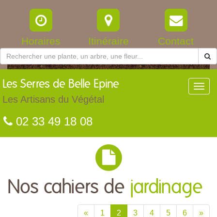
Horaires
Itinéraire
Contact
Les
Serres de Belle Epine
Toggl
navig
Les Artisans du Végétal
02 33 49 18 08
Nos cahiers de
jardinage
«
1
2
3
4
5
6
»