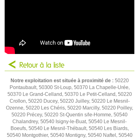
Retour à la liste
Notre exploitation est située à proximité de :
50220
Pontaubault, 50300 St-Loup, 50370 La Chapelle-Urée,
50370 Le Grand-Celland, 50370 Le Petit-Celland, 50220
Crollon, 50220 Ducey, 50220 Juilley, 50220 Le Mesnil-
Ozenne, 50220 Les Chéris, 50220 Marcilly, 50220 Poilley,
50220 Précey, 50220 St-Quentin s/le-Homme, 50540
Chalandrey, 50540 Isigny-le-Buat, 50540 Le Mesnil-
Boeufs, 50540 Le Mesnil-Thébault, 50540 Les Biards,
50540 Montgothier, 50540 Montigny, 50540 Naftel, 50540